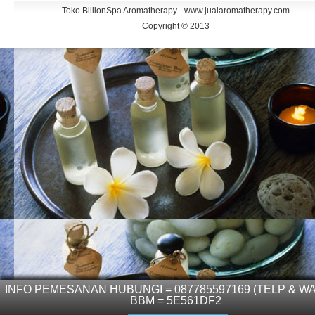
Toko BillionSpa Aromatherapy - www.jualaromatherapy.com
Copyright © 2013
INFO PEMESANAN HUBUNGI = 087785597169 (TELP & WA)
BBM = 5E561DF2