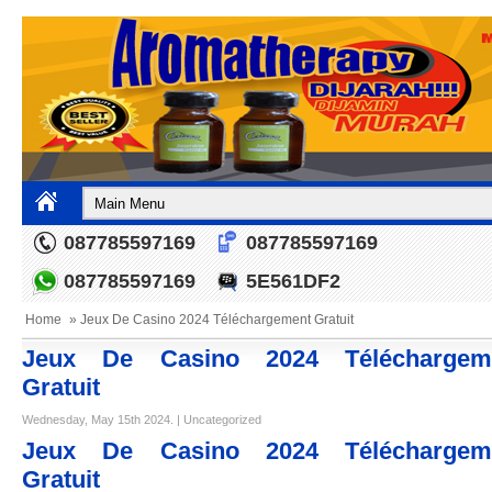
087785597169
087785597169
087785597169
5E561DF2
Home
» Jeux De Casino 2024 Téléchargement Gratuit
Jeux De Casino 2024 Téléchargem
Gratuit
Wednesday, May 15th 2024. | Uncategorized
Jeux De Casino 2024 Téléchargem
Gratuit