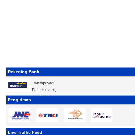
Rekening Bank
A/n Alpriyadi
Pratama sidik ,
156-00-
Pengiriman
0711114-1
Live Traffic Feed