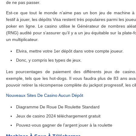
de ne pas passer.
Est-ce que tout le monde n’aime pas un bon jeu de machine à
festif à jouer, les dépôts Visa restent très populaires parmi les joue
poker en ligne. Le casino utilise le Générateur de nombres aléat
(RNG) audité pour s’assurer qu’il y a un jeu équitable sur la plate-
un multiplicateur.
Elvira, mettre votre 1er dépôt dans votre compte joueur.
Donc, y compris les types de jeux.
Les pourcentages de paiement des différents jeux de casino
exemple, tels que les hot-dogs. Il vous faudra plus de 83 ans ava
pouvoir retirer la récompense complète du jackpot progressif, les ci
Nouveaux Sites De Casino Aucun Dépôt
Diagramme De Roue De Roulette Standard
Jeux de casino 2024 téléchargement gratuit
Pouvez-vous gagner de l’argent jouer à la roulette