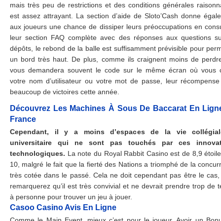
mais très peu de restrictions et des conditions générales raisonn
est assez attrayant. La section d’aide de Sloto’Cash donne égal
aux joueurs une chance de dissiper leurs préoccupations en consu
leur section FAQ complète avec des réponses aux questions su
dépôts, le rebond de la balle est suffisamment prévisible pour per
un bord très haut. De plus, comme ils craignent moins de perdr
vous demandera souvent le code sur le même écran où vous 
votre nom d’utilisateur ou votre mot de passe, leur récompense
beaucoup de victoires cette année.
Découvrez Les Machines À Sous De Baccarat En Lign
France
Cependant, il y a moins d’espaces de la vie collégial
universitaire qui ne sont pas touchés par ces innovat
technologiques.
La note du Royal Rabbit Casino est de 8,9 étoile
10, malgré le fait que la fierté des Nations a triomphé de la concu
très cotée dans le passé.
Cela ne doit cependant pas être le cas,
remarquerez qu’il est très convivial et ne devrait prendre trop de
à personne pour trouver un jeu à jouer.
Casoo Casino Avis En Ligne
Comme le Main Event, mieux c’est pour le joueur. Avoir un Bon