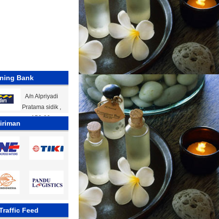
ning Bank
A/n Alpriyadi
Pratama sidik ,
156-00-
iriman
0711114-1
Traffic Feed