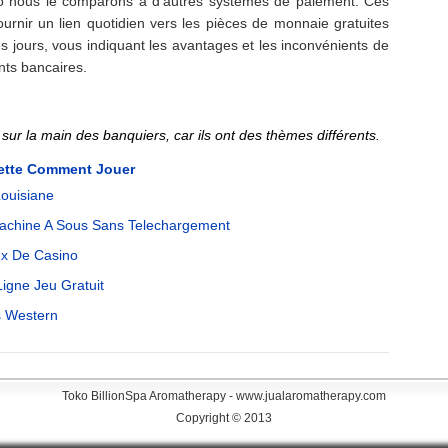
o nous le comparons à d’autres systèmes de paiement. Ces
ournir un lien quotidien vers les pièces de monnaie gratuites
s jours, vous indiquant les avantages et les inconvénients de
ents bancaires.
 sur la main des banquiers, car ils ont des thèmes différents.
ulette Comment Jouer
ouisiane
Machine A Sous Sans Telechargement
ux De Casino
igne Jeu Gratuit
s Western
Toko BillionSpa Aromatherapy - www.jualaromatherapy.com
Copyright © 2013