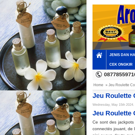
JENIS DAN H
CEK ONGKIR
0877855971
Home
» Jeu Roulette C
Jeu Roulette
Wednesday, May 15th 2024. 
Jeu Roulette
Ce sont des jackpots 
connectés jouant, de l