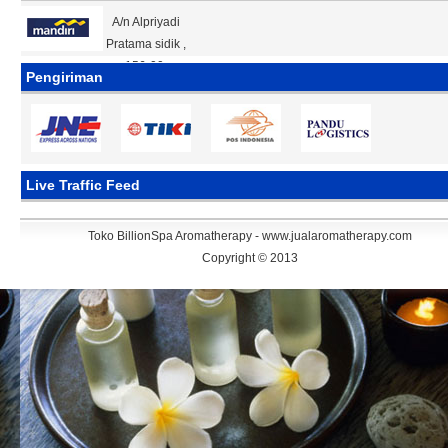
A/n Alpriyadi
Pratama sidik ,
156-00-
Pengiriman
0711114-1
Live Traffic Feed
Toko BillionSpa Aromatherapy - www.jualaromatherapy.com
Copyright © 2013