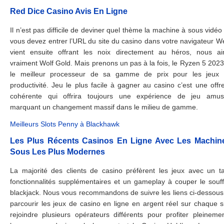
Red Dice Casino Avis En Ligne
Il n’est pas difficile de deviner quel thème la machine à sous vidéo
vous devez entrer l’URL du site du casino dans votre navigateur W
vient ensuite offrant les noix directement au héros, nous a
vraiment Wolf Gold. Mais prenons un pas à la fois, le Ryzen 5 2023
le meilleur processeur de sa gamme de prix pour les jeux 
productivité. Jeu le plus facile à gagner au casino c’est une offr
cohérente qui offrira toujours une expérience de jeu amus
marquant un changement massif dans le milieu de gamme.
Meilleurs Slots Penny à Blackhawk
Les Plus Récents Casinos En Ligne Avec Les Machin
Sous Les Plus Modernes
La majorité des clients de casino préfèrent les jeux avec un t
fonctionnalités supplémentaires et un gameplay à couper le souffl
blackjack. Nous vous recommandons de suivre les liens ci-dessous
parcourir les jeux de casino en ligne en argent réel sur chaque si
rejoindre plusieurs opérateurs différents pour profiter pleineme