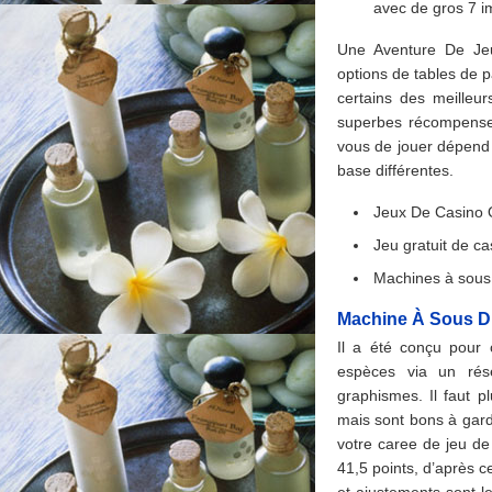
avec de gros 7 i
Une Aventure De Jeu
options de tables de p
certains des meilleur
superbes récompenses
vous de jouer dépend 
base différentes.
Jeux De Casino 
Jeu gratuit de ca
Machines à sous
Machine À Sous D’
Il a été conçu pour 
espèces via un rése
graphismes. Il faut 
mais sont bons à garde
votre caree de jeu de
41,5 points, d’après 