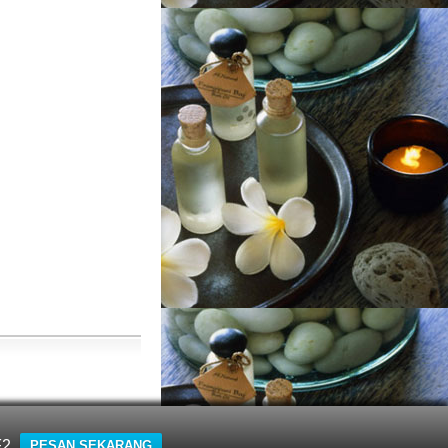
F2
PESAN SEKARANG