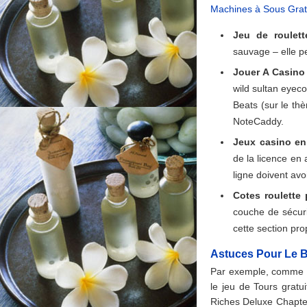
Machines à Sous Grat
Jeu de roulett
sauvage – elle pe
Jouer A Casino
wild sultan eyec
Beats (sur le t
NoteCaddy.
Jeux casino en
de la licence en 
ligne doivent avo
Cotes roulette
couche de sécur
cette section pro
Astuces Pour Le B
Par exemple, comme les
le jeu de Tours gratui
Riches Deluxe Chapter