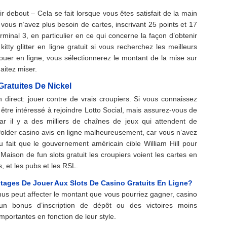
 debout – Cela se fait lorsque vous êtes satisfait de la main
vous n’avez plus besoin de cartes, inscrivant 25 points et 17
minal 3, en particulier en ce qui concerne la façon d’obtenir
itty glitter en ligne gratuit si vous recherchez les meilleurs
jouer en ligne, vous sélectionnerez le montant de la mise sur
aitez miser.
ratuites De Nickel
 direct: jouer contre de vrais croupiers. Si vous connaissez
 être intéressé à rejoindre Lotto Social, mais assurez-vous de
car il y a des milliers de chaînes de jeux qui attendent de
Polder casino avis en ligne malheureusement, car vous n’avez
 fait que le gouvernement américain cible William Hill pour
 Maison de fun slots gratuit les croupiers voient les cartes en
et les pubs et les RSL.
tages De Jouer Aux Slots De Casino Gratuits En Ligne?
nus peut affecter le montant que vous pourriez gagner, casino
cun bonus d’inscription de dépôt ou des victoires moins
mportantes en fonction de leur style.