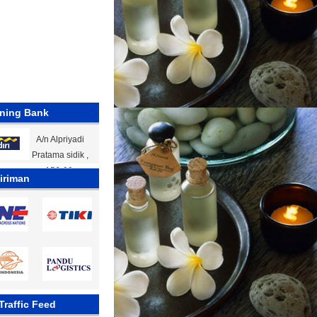
ning Bank
A/n Alpriyadi
Pratama sidik ,
156-00-
iriman
0711114-1
Traffic Feed