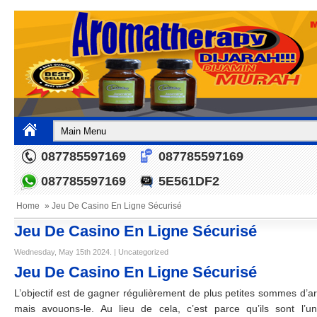
087785597169
087785597169
087785597169
5E561DF2
Home
» Jeu De Casino En Ligne Sécurisé
Jeu De Casino En Ligne Sécurisé
Wednesday, May 15th 2024. | Uncategorized
Jeu De Casino En Ligne Sécurisé
L’objectif est de gagner régulièrement de plus petites sommes d’ar
mais avouons-le. Au lieu de cela, c’est parce qu’ils sont l’u