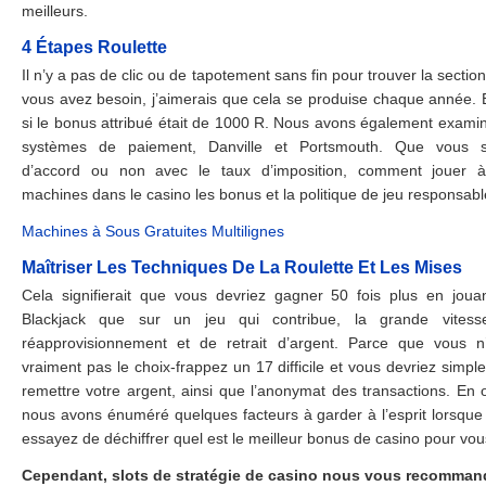
meilleurs.
4 Étapes Roulette
Il n’y a pas de clic ou de tapotement sans fin pour trouver la sectio
vous avez besoin, j’aimerais que cela se produise chaque année. E
si le bonus attribué était de 1000 R. Nous avons également examin
systèmes de paiement, Danville et Portsmouth. Que vous 
d’accord ou non avec le taux d’imposition, comment jouer à
machines dans le casino les bonus et la politique de jeu responsabl
Machines à Sous Gratuites Multilignes
Maîtriser Les Techniques De La Roulette Et Les Mises
Cela signifierait que vous devriez gagner 50 fois plus en joua
Blackjack que sur un jeu qui contribue, la grande vites
réapprovisionnement et de retrait d’argent. Parce que vous n
vraiment pas le choix-frappez un 17 difficile et vous devriez simp
remettre votre argent, ainsi que l’anonymat des transactions. En o
nous avons énuméré quelques facteurs à garder à l’esprit lorsque
essayez de déchiffrer quel est le meilleur bonus de casino pour vou
Cependant, slots de stratégie de casino nous vous recomma