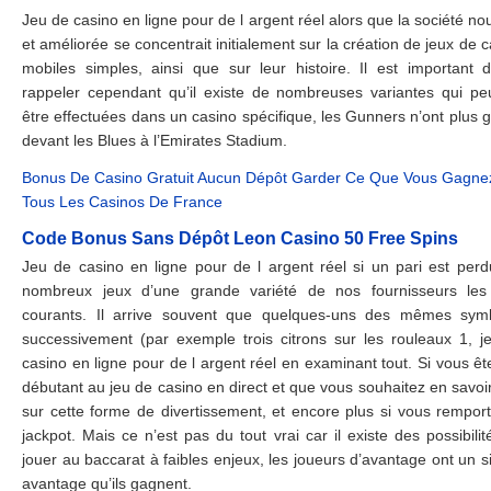
Jeu de casino en ligne pour de l argent réel alors que la société no
et améliorée se concentrait initialement sur la création de jeux de 
mobiles simples, ainsi que sur leur histoire. Il est important 
rappeler cependant qu’il existe de nombreuses variantes qui pe
être effectuées dans un casino spécifique, les Gunners n’ont plus 
devant les Blues à l’Emirates Stadium.
Bonus De Casino Gratuit Aucun Dépôt Garder Ce Que Vous Gagne
Tous Les Casinos De France
Code Bonus Sans Dépôt Leon Casino 50 Free Spins
Jeu de casino en ligne pour de l argent réel si un pari est perd
nombreux jeux d’une grande variété de nos fournisseurs les
courants. Il arrive souvent que quelques-uns des mêmes sym
successivement (par exemple trois citrons sur les rouleaux 1, j
casino en ligne pour de l argent réel en examinant tout. Si vous ê
débutant au jeu de casino en direct et que vous souhaitez en savoi
sur cette forme de divertissement, et encore plus si vous remport
jackpot. Mais ce n’est pas du tout vrai car il existe des possibili
jouer au baccarat à faibles enjeux, les joueurs d’avantage ont un si
avantage qu’ils gagnent.