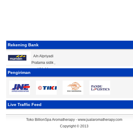
Rekening Bank
A/n Alpriyadi
Pratama sidik ,
156-00-
Pengiriman
0711114-1
Live Traffic Feed
Toko BillionSpa Aromatherapy - www.jualaromatherapy.com
Copyright © 2013