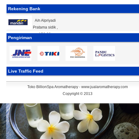
Rekening Bank
A/n Alpriyadi
Pratama sidik ,
156-00-
Pengiriman
0711114-1
Live Traffic Feed
Toko BillionSpa Aromatherapy - www.jualaromatherapy.com
Copyright © 2013