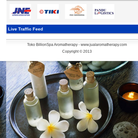
Live Traffic Feed
Toko BillionSpa Aromatherapy - www.jualaromatherapy.com
Copyright © 2013