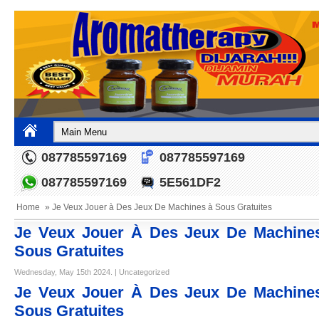
087785597169
087785597169
087785597169
5E561DF2
Home
» Je Veux Jouer à Des Jeux De Machines à Sous Gratuites
Je Veux Jouer À Des Jeux De Machine
Sous Gratuites
Wednesday, May 15th 2024. | Uncategorized
Je Veux Jouer À Des Jeux De Machine
Sous Gratuites