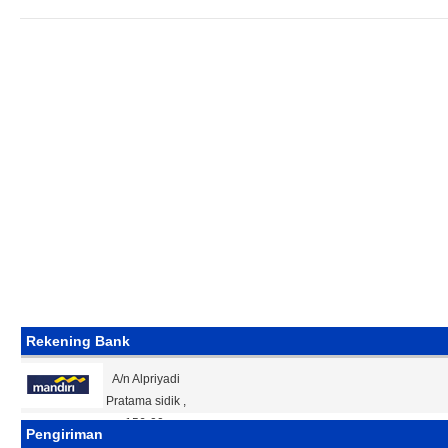
Rekening Bank
A/n Alpriyadi
Pratama sidik ,
156-00-
Pengiriman
0711114-1