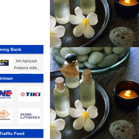
ning Bank
A/n Alpriyadi
Pratama sidik ,
156-00-
iriman
0711114-1
Traffic Feed