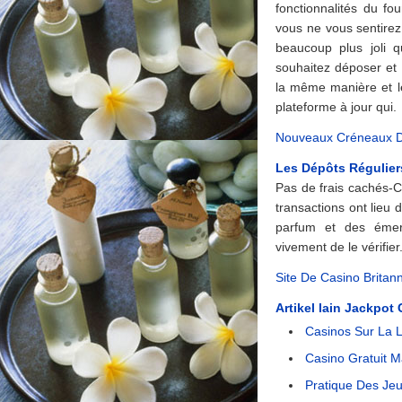
fonctionnalités du f
vous ne vous sentirez
beaucoup plus joli 
souhaitez déposer et
la même manière et le
plateforme à jour qui.
Nouveaux Créneaux D
Les Dépôts Régulie
Pas de frais cachés-Ce
transactions ont lieu
parfum et des émer
vivement de le vérifier
Site De Casino Britan
Artikel lain Jackpo
Casinos Sur La L
Casino Gratuit 
Pratique Des Je