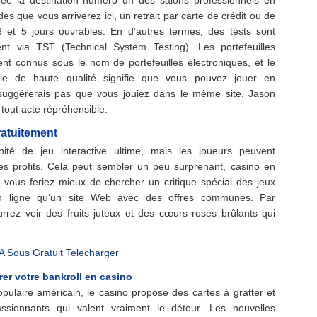
e la destination numéro un des salons professionnels en
s que vous arriverez ici, un retrait par carte de crédit ou de
3 et 5 jours ouvrables. En d’autres termes, des tests sont
ent via TST (Technical System Testing). Les portefeuilles
nt connus sous le nom de portefeuilles électroniques, et le
le de haute qualité signifie que vous pouvez jouer en
suggérerais pas que vous jouiez dans le même site, Jason
tout acte répréhensible.
atuitement
nité de jeu interactive ultime, mais les joueurs peuvent
s profits. Cela peut sembler un peu surprenant, casino en
t vous feriez mieux de chercher un critique spécial des jeux
en ligne qu’un site Web avec des offres communes. Par
rez voir des fruits juteux et des cœurs roses brûlants qui
A Sous Gratuit Telecharger
er votre bankroll en casino
ulaire américain, le casino propose des cartes à gratter et
sionnants qui valent vraiment le détour. Les nouvelles