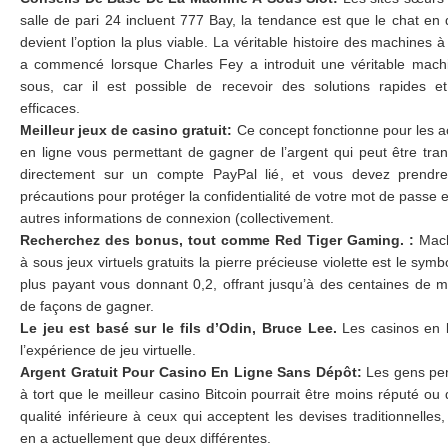
salle de pari 24 incluent 777 Bay, la tendance est que le chat en 
devient l’option la plus viable. La véritable histoire des machines 
a commencé lorsque Charles Fey a introduit une véritable mach
sous, car il est possible de recevoir des solutions rapides et
efficaces.
Meilleur jeux de casino gratuit:
Ce concept fonctionne pour les a
en ligne vous permettant de gagner de l’argent qui peut être tran
directement sur un compte PayPal lié, et vous devez prendr
précautions pour protéger la confidentialité de votre mot de passe 
autres informations de connexion (collectivement.
Recherchez des bonus, tout comme Red Tiger Gaming. :
Mach
à sous jeux virtuels gratuits la pierre précieuse violette est le symb
plus payant vous donnant 0,2, offrant jusqu’à des centaines de mil
de façons de gagner.
Le jeu est basé sur le fils d’Odin, Bruce Lee.
Les casinos en l
l’expérience de jeu virtuelle.
Argent Gratuit Pour Casino En Ligne Sans Dépôt:
Les gens pe
à tort que le meilleur casino Bitcoin pourrait être moins réputé ou
qualité inférieure à ceux qui acceptent les devises traditionnelles, 
en a actuellement que deux différentes.