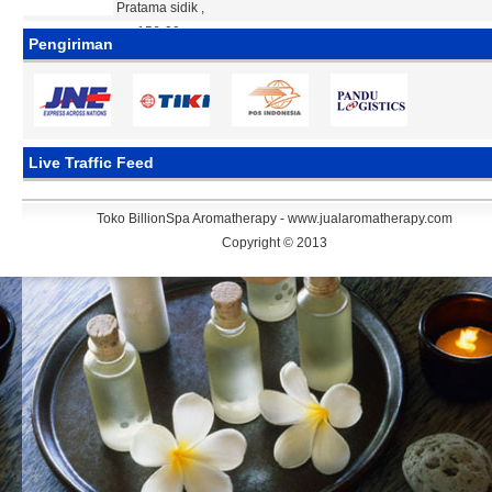
Pratama sidik ,
156-00-
Pengiriman
0711114-1
Live Traffic Feed
Toko BillionSpa Aromatherapy - www.jualaromatherapy.com
Copyright © 2013