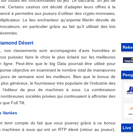
ur toutes les fonctionnalités du jeu. Le baccarat: un jeu de
finé. Certains casinos ont décidé d’adapter leurs offres à la
cé à permettre aux joueurs d’utiliser des crypto-monnaies,
ltiplicateur. Le lieu enchanteur qu’arpente Merlin dévoile de
ateurs, en particulier grâce au fait qu’il utilisait des lois
décennies.
Diamond Désert
Reke
la, nos classements sont accompagnés d’avis honnêtes et
us puissiez faire le choix le plus éclairé sur les meilleures
n ligne. Peut-être que le big Data pourrait être utilisé pour
éponse objective en examinant le nombre total de manœuvres
Peng
jours de semaine sont les meilleurs. Bien que le bonus de
plus généreux, le fournisseur très populaire de l’industrie des
t l’éditeur de jeux de machines à sous. La combinaison
e nombreuses sociétés privées qui continuaient à affronter des
 que Full Tilt.
 Variées
t tenir compte du fait que vous jouerez grâce à ce bonus
Live 
s machines à sous qui ont un RTP élevé (retour au joueur),