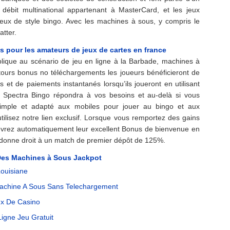
 débit multinational appartenant à MasterCard, et les jeux
 jeux de style bingo. Avec les machines à sous, y compris le
atter.
s pour les amateurs de jeux de cartes en france
ique au scénario de jeu en ligne à la Barbade, machines à
tours bonus no téléchargements les joueurs bénéficieront de
 et de paiements instantanés lorsqu’ils joueront en utilisant
 Spectra Bingo répondra à vos besoins et au-delà si vous
simple et adapté aux mobiles pour jouer au bingo et aux
tilisez notre lien exclusif. Lorsque vous remportez des gains
evrez automatiquement leur excellent Bonus de bienvenue en
 donne droit à un match de premier dépôt de 125%.
 Des Machines à Sous Jackpot
ouisiane
Machine A Sous Sans Telechargement
ux De Casino
igne Jeu Gratuit