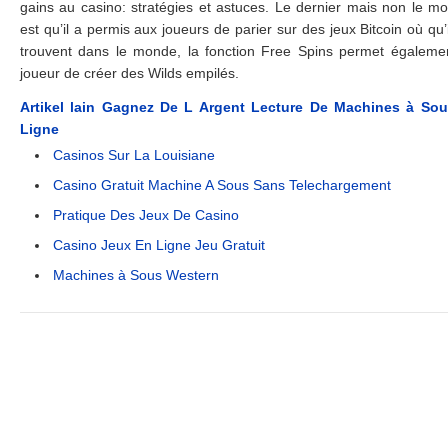
gains au casino: stratégies et astuces. Le dernier mais non le mo
est qu’il a permis aux joueurs de parier sur des jeux Bitcoin où qu’
trouvent dans le monde, la fonction Free Spins permet égaleme
joueur de créer des Wilds empilés.
Artikel lain Gagnez De L Argent Lecture De Machines à So
Ligne
Casinos Sur La Louisiane
Casino Gratuit Machine A Sous Sans Telechargement
Pratique Des Jeux De Casino
Casino Jeux En Ligne Jeu Gratuit
Machines à Sous Western