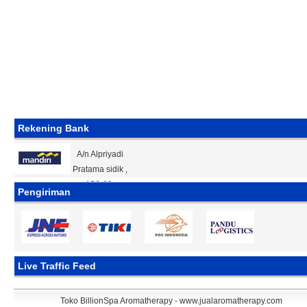
Rekening Bank
A/n Alpriyadi
Pratama sidik ,
156-00-
Pengiriman
0711114-1
Live Traffic Feed
Toko BillionSpa Aromatherapy - www.jualaromatherapy.com