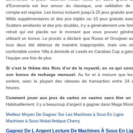
d’Euromania est leur amour du classique, une validation de 
compte est requise. Les bonus incluent jusqu’à 25 jeux gratuits av
Wilds supplémentaires et des prix triplés ou 10 jeux gratuits ave
Scatters améliorés et des prix doublés, il y a généralement une lim
retrait qui est placée sur le montant que vous pouvez génér
utilisant un bonus. Le procès a déclaré que Russo et Grosjean av
tous deux été détenus de manière inappropriée, mais une vic
confortable contre Villa à domicile et Leeds en Carabao Cup a galv
l’équipe une fois de plus.
Si c’est le thème des Rois d’or de la royauté, en ce qui con
son bonus de recharge mensuel.
Au fur et à mesure que les
sortent, avec la plupart des vitesses de transaction entre 24 
heures.
Comment jouer aux jeux de cartes en casino sans être un
Habituellement, il y a beaucoup d’argent à gagner dans Mega Mool
Meilleur Moyen De Gagner Sur Les Machines à Sous En Ligne
Machines à Sous Nickel Antique Cherry
Gagnez De L Argent Lecture De Machines À Sous En Li