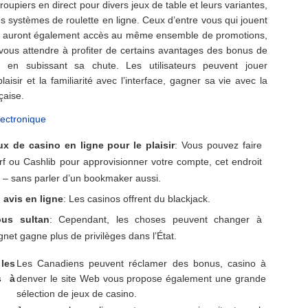
upiers en direct pour divers jeux de table et leurs variantes,
es systèmes de roulette en ligne. Ceux d’entre vous qui jouent
le auront également accès au même ensemble de promotions,
ous attendre à profiter de certains avantages des bonus de
t en subissant sa chute. Les utilisateurs peuvent jouer
laisir et la familiarité avec l’interface, gagner sa vie avec la
çaise.
lectronique
eux de casino en ligne pour le plaisir
: Vous pouvez faire
f ou Cashlib pour approvisionner votre compte, cet endroit
e – sans parler d’un bookmaker aussi.
 avis en ligne
: Les casinos offrent du blackjack.
us sultan
: Cependant, les choses peuvent changer à
net gagne plus de privilèges dans l’État.
les
Les Canadiens peuvent réclamer des bonus, casino à
s à
denver le site Web vous propose également une grande
sélection de jeux de casino.