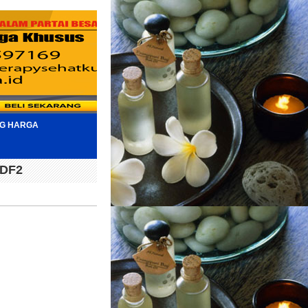
G HARGA
1DF2