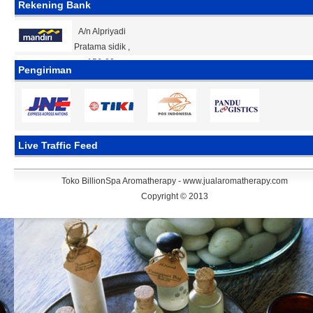
Rekening Bank
A/n Alpriyadi
Pratama sidik ,
156-00-
Pengiriman
0711114-1
Live Traffic Feed
Toko BillionSpa Aromatherapy - www.jualaromatherapy.com
Copyright © 2013