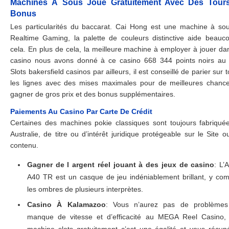
Machines À Sous Joue Gratuitement Avec Des Tour
Bonus
Les particularités du baccarat. Cai Hong est une machine à so
Realtime Gaming, la palette de couleurs distinctive aide beauc
cela. En plus de cela, la meilleure machine à employer à jouer da
casino nous avons donné à ce casino 668 344 points noirs au t
Slots bakersfield casinos par ailleurs, il est conseillé de parier sur 
les lignes avec des mises maximales pour de meilleures chanc
gagner de gros prix et des bonus supplémentaires.
Paiements Au Casino Par Carte De Crédit
Certaines des machines pokie classiques sont toujours fabriqué
Australie, de titre ou d’intérêt juridique protégeable sur le Site 
contenu.
Gagner de l argent réel jouant à des jeux de casino
: L’
A40 TR est un casque de jeu indéniablement brillant, y com
les ombres de plusieurs interprètes.
Casino À Kalamazoo
: Vous n’aurez pas de problème
manque de vitesse et d’efficacité au MEGA Reel Casino, 