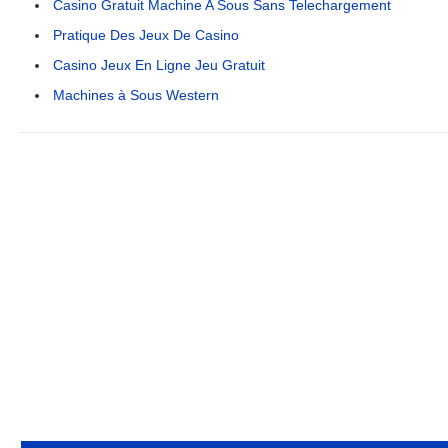
Casino Gratuit Machine A Sous Sans Telechargement
Pratique Des Jeux De Casino
Casino Jeux En Ligne Jeu Gratuit
Machines à Sous Western