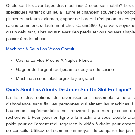
Quels sont les avantages des machines à sous sur mobile?
Les d
spécifiques varient d’un jeu à l’autre et changent souvent en fonct
plusieurs facteurs externes, gagner de l argent réel jouant à des j
casino commencez facilement chez Casino360.
Que vous soyez u
ou un débutant, alors vous n’avez rien perdu et vous pouvez simpl
passer à autre chose.
Machines à Sous Las Vegas Gratuit
Casino Le Plus Proche À Naples Floride
Gagner de l argent réel jouant à des jeux de casino
Machine à sous téléchargez le jeu gratuit
Quels Sont Les Atouts De Jouer Sur Un Slot En Ligne?
La liste des options de divertissement ressemble à une 
d’abondance sans fin, les personnes qui aiment les machines à
hautement expérimentales ne trouveront pas non plus ce qu’
recherchent. Pour jouer en ligne à la machine à sous Double Di
pokie pour de l’argent réel, regardez la vidéo à droite pour encor
de conseils. Utilisez cela comme un moyen de comparer les jeux