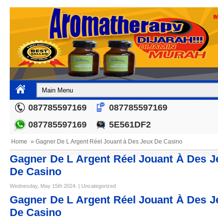
087785597169
087785597169
087785597169
5E561DF2
Home
» Gagner De L Argent Réel Jouant à Des Jeux De Casino
Gagner De L Argent Réel Jouant À Des J
De Casino
Wednesday, May 15th 2024. | Uncategorized
Gagner De L Argent Réel Jouant À Des J
De Casino