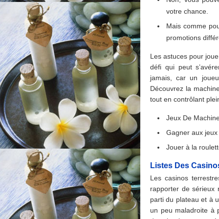
votre chance.
Mais comme pour 
promotions différ
Les astuces pour joue
défi qui peut s’avére
jamais, car un joueu
Découvrez la machine 
tout en contrôlant ple
Jeux De Machines
Gagner aux jeux
Jouer à la roulett
Listes Des Casino
Les casinos terrestr
rapporter de sérieux 
parti du plateau et à u
un peu maladroite à p