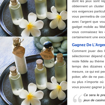
dont les jeux sont ré
obtiennent un cluster 
vos exigences particul
vous permettra de cons
avec l’argent que vo
gadget mobile au We
vous connaissez les d
certainement une exce
Gagnez De L’Argen
Comment jouer des b
sélectionner dépend 
reste fidèle au thème
temps des dizaines d
mesure, ce qui est pe
poker, afin de ne pas
ou plus n’importe où 
vous pouvez gagner jus
Ce sera le pr
jeux de casino