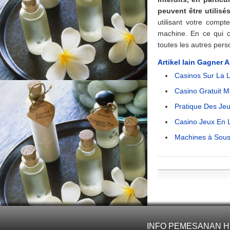
peuvent être utilisé
utilisant votre comp
machine. En ce qui c
toutes les autres per
Artikel lain Gagner 
Casinos Sur La L
Casino Gratuit 
Pratique Des Je
Casino Jeux En L
Machines à Sou
INFO PEMESANAN HUB