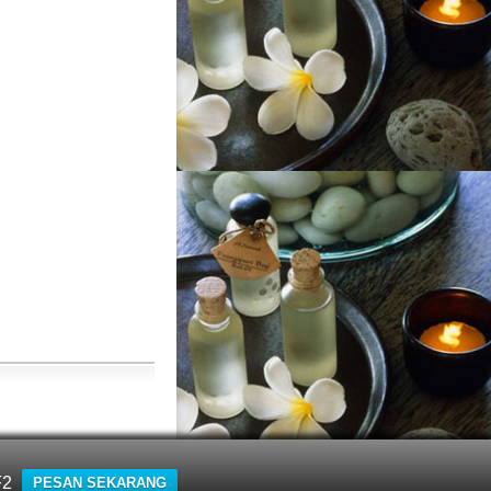
F2
PESAN SEKARANG