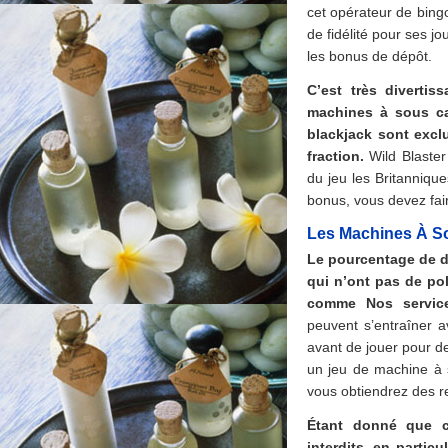
cet opérateur de bingo
de fidélité pour ses j
les bonus de dépôt.
C’est très diverti
machines à sous car
blackjack sont exclu
fraction.
Wild Blaste
du jeu les Britannique
bonus, vous devez fai
Les Machines À So
Le pourcentage de dé
qui n’ont pas de pol
comme Nos service
peuvent s’entraîner 
avant de jouer pour de
un jeu de machine à 
vous obtiendrez des r
Étant donné que ce
interdits, en partic