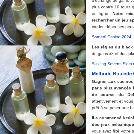
d’échange de gains vo
plus contre 10 tours g
en ligne.
Notre mis
rechercher un jeu sp
car les dépenses peuv
Samedi Casino 2024
Les règles du black
de gains x3 et des jo
Sizzling Sevens Slots 
Methode Roulette 
Gagner aux casinos 
paris plus avancés 
de course du De
attentivement et vous 
prêt à se poser une be
Il a commencé à tric
des jeux mécanique
vous avez fixé votre s