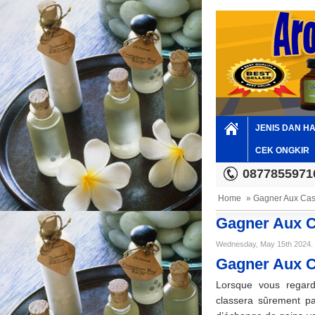
JENIS DAN H
CEK ONGKIR
0877855971
Home
» Gagner Aux Cas
Gagner Aux C
Wednesday, May 15th 2024. 
Gagner Aux C
Lorsque vous regard
classera sûrement pa