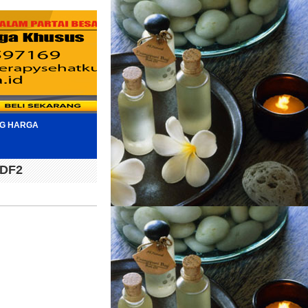
G HARGA
1DF2