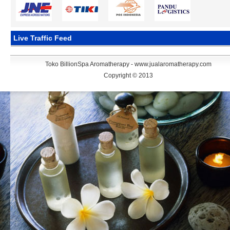
Live Traffic Feed
Toko BillionSpa Aromatherapy - www.jualaromatherapy.com
Copyright © 2013