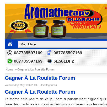
087785597169
087785597169
087785597169
5E561DF2
Home
» Gagner à La Roulette Forum
Gagner À La Roulette Forum
Wednesday, May 15th 2024. | Uncategorized
Gagner À La Roulette Forum
Le thème et la nature de ce jeu sont si parfaitement alignés qu’il
l’une des machines à sous vidéo les plus populaires dans les casin