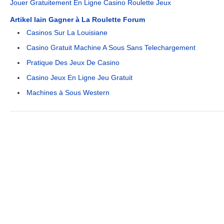
Jouer Gratuitement En Ligne Casino Roulette Jeux
Artikel lain Gagner à La Roulette Forum
Casinos Sur La Louisiane
Casino Gratuit Machine A Sous Sans Telechargement
Pratique Des Jeux De Casino
Casino Jeux En Ligne Jeu Gratuit
Machines à Sous Western