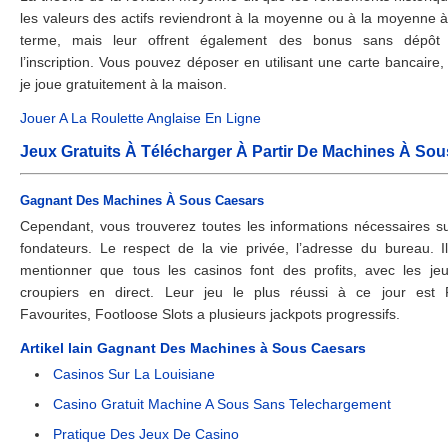
les valeurs des actifs reviendront à la moyenne ou à la moyenne à
terme, mais leur offrent également des bonus sans dépôt
l’inscription. Vous pouvez déposer en utilisant une carte bancaire,
je joue gratuitement à la maison.
Jouer A La Roulette Anglaise En Ligne
Jeux Gratuits À Télécharger À Partir De Machines À Sou
Gagnant Des Machines À Sous Caesars
Cependant, vous trouverez toutes les informations nécessaires su
fondateurs. Le respect de la vie privée, l’adresse du bureau. Il
mentionner que tous les casinos font des profits, avec les je
croupiers en direct. Leur jeu le plus réussi à ce jour est F
Favourites, Footloose Slots a plusieurs jackpots progressifs.
Artikel lain Gagnant Des Machines à Sous Caesars
Casinos Sur La Louisiane
Casino Gratuit Machine A Sous Sans Telechargement
Pratique Des Jeux De Casino