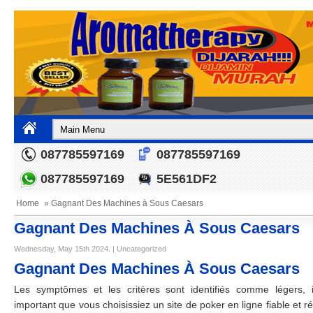
087785597169
087785597169
087785597169
5E561DF2
Home
» Gagnant Des Machines à Sous Caesars
Gagnant Des Machines À Sous Caesars
Wednesday, May 15th 2024. | Uncategorized
Gagnant Des Machines À Sous Caesars
Les symptômes et les critères sont identifiés comme légers, i
important que vous choisissiez un site de poker en ligne fiable et r