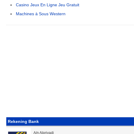
Casino Jeux En Ligne Jeu Gratuit
Machines à Sous Western
Rekening Bank
A/n Alpriyadi