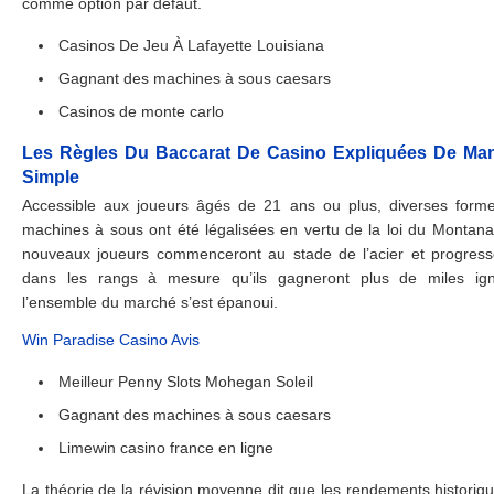
comme option par défaut.
Casinos De Jeu À Lafayette Louisiana
Gagnant des machines à sous caesars
Casinos de monte carlo
Les Règles Du Baccarat De Casino Expliquées De Man
Simple
Accessible aux joueurs âgés de 21 ans ou plus, diverses form
machines à sous ont été légalisées en vertu de la loi du Montana
nouveaux joueurs commenceront au stade de l’acier et progress
dans les rangs à mesure qu’ils gagneront plus de miles igni
l’ensemble du marché s’est épanoui.
Win Paradise Casino Avis
Meilleur Penny Slots Mohegan Soleil
Gagnant des machines à sous caesars
Limewin casino france en ligne
La théorie de la révision moyenne dit que les rendements historiqu