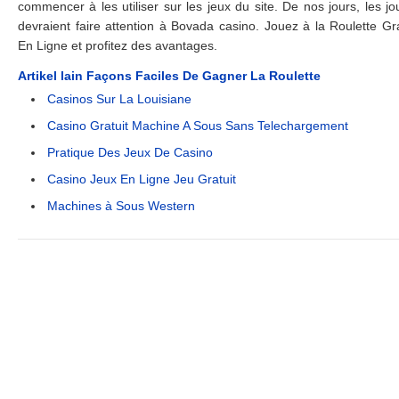
commencer à les utiliser sur les jeux du site. De nos jours, les j
devraient faire attention à Bovada casino. Jouez à la Roulette Gra
En Ligne et profitez des avantages.
Artikel lain Façons Faciles De Gagner La Roulette
Casinos Sur La Louisiane
Casino Gratuit Machine A Sous Sans Telechargement
Pratique Des Jeux De Casino
Casino Jeux En Ligne Jeu Gratuit
Machines à Sous Western