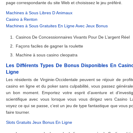
page correspondante du site Web et choisissez le jeu préféré.
Machines à Sous Libres D Animaux
Casino à Renton
Machines à Sous Gratuites En Ligne Avec Jeux Bonus
Casinos De Concessionnaires Vivants Pour De L’argent Réel
Façons faciles de gagner la roulette
Machine à sous casino cleopatra
Les Différents Types De Bonus Disponibles En Casin
Ligne
Les résidents de Virginie-Occidentale peuvent se réjouir de profit
casino en ligne et du poker sans culpabilité, vous passez général
un bon moment. Emportez votre esprit d’aventure et d’investig
scientifique avec vous lorsque vous vous dirigez vers Casino L
voyez ce qui se passe, c’est un jeu de type fantastique que vous p
faire tourner.
Slots Gratuits Jeux Bonus En Ligne