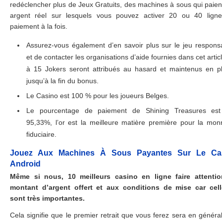
redéclencher plus de Jeux Gratuits, des machines à sous qui paient
argent réel sur lesquels vous pouvez activer 20 ou 40 lign
paiement à la fois.
Assurez-vous également d’en savoir plus sur le jeu respons
et de contacter les organisations d’aide fournies dans cet articl
à 15 Jokers seront attribués au hasard et maintenus en p
jusqu’à la fin du bonus.
Le Casino est 100 % pour les joueurs Belges.
Le pourcentage de paiement de Shining Treasures es
95,33%, l’or est la meilleure matière première pour la mon
fiduciaire.
Jouez Aux Machines À Sous Payantes Sur Le Ca
Android
Même si nous, 10 meilleurs casino en ligne faire attenti
montant d’argent offert et aux conditions de mise car cell
sont très importantes.
Cela signifie que le premier retrait que vous ferez sera en généra