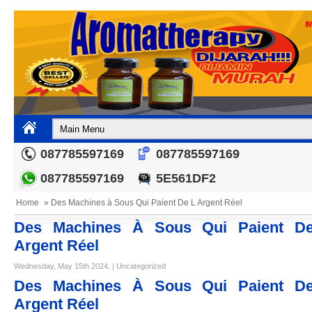
087785597169
087785597169
087785597169
5E561DF2
Home
» Des Machines à Sous Qui Paient De L Argent Réel
Des Machines À Sous Qui Paient D
Argent Réel
Wednesday, May 15th 2024. | Uncategorized
Des Machines À Sous Qui Paient D
Argent Réel