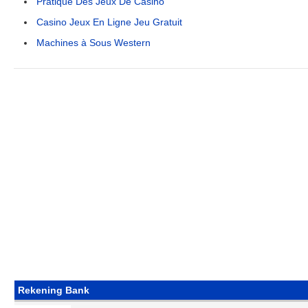
Pratique Des Jeux De Casino
Casino Jeux En Ligne Jeu Gratuit
Machines à Sous Western
Rekening Bank