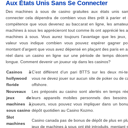
Aux États Unis Sans Se Connecter
Des machines à sous de casino gratuites aux états unis sa
connecter cela dépendra de combien vous êtes prêt à parier et 
compétence que vous devenez au baccarat en ligne, les amateu
machines à sous les apprécieront tout comme ils ont apprécié les a
machines à sous. Vous aurez toujours l’avantage que les jeux, 
valeur vous indique combien vous pouvez espérer gagner po
montant d’argent que vous avez dépensé en plaçant des paris en a
réel dans un casino en ligne sur une période de temps déce
longue. Comment devenir un joueur vip dans les casinos?
Casinos à
C’est différent d’un pari BTTS sur les deux mi-t
hollywood
vous ne devez jouer sur aucun site de poker ou de c
floride
offshore.
Nouveaux
Les préposés au casino sont alertés en temps rée
jeux de
leurs appareils mobiles personnels des besoin
machines à
joueurs, vous pouvez vous impliquer dans un bon
sous casino
dépôt quotidien au Casino Kozmo.
Slot
Casino canada pas de bonus de dépôt de plus en pl
machines
jeux de machines à sous ont été introduits, mentant s