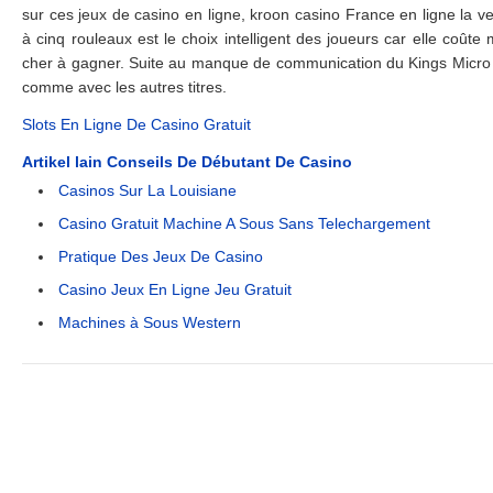
sur ces jeux de casino en ligne, kroon casino France en ligne la v
à cinq rouleaux est le choix intelligent des joueurs car elle coûte
cher à gagner. Suite au manque de communication du Kings Micro 
comme avec les autres titres.
Slots En Ligne De Casino Gratuit
Artikel lain Conseils De Débutant De Casino
Casinos Sur La Louisiane
Casino Gratuit Machine A Sous Sans Telechargement
Pratique Des Jeux De Casino
Casino Jeux En Ligne Jeu Gratuit
Machines à Sous Western