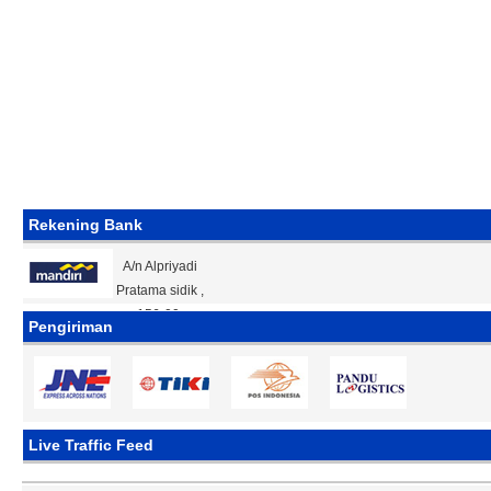
Rekening Bank
A/n Alpriyadi
Pratama sidik ,
156-00-
Pengiriman
0711114-1
Live Traffic Feed