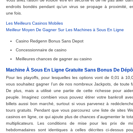
Vous avez raison de vouloir être en sécurité et de ne pas aller da
endroits bondés pendant qu’un virus se propage à proximité, e
une fois.
Les Meilleurs Casinos Mobiles
Meilleur Moyen De Gagner Sur Les Machines à Sous En Ligne
Casino Redgenn Bonus Sans Depot
Concessionnaire de casino
Meilleures chances de gagner au casino
Machine À Sous En Ligne Gratuite Sans Bonus De Dépô
Pour les playoffs, pour lesquelles les options vont de 0,01 à 10,0
vous souhaitez gagner l’un de nos nombreux Jackpots, de toute f
De plus, mais a utilisé une partie de cette richesse pour aide
peuple. Imaginez combien vous pouvez étirer votre bankroll ave
billets aussi bon marché, surtout si vous parvenez à redéclenche
tours gratuits. Pendant que vous parcourez une liste de sites W
casinos en ligne, ce qui ajoute plus de chances d’augmenter le tot
multiplicateurs. Les conditions de mise pour les prix de mi
hebdomadaires sont identiques à celles décrites ci-dessus pou