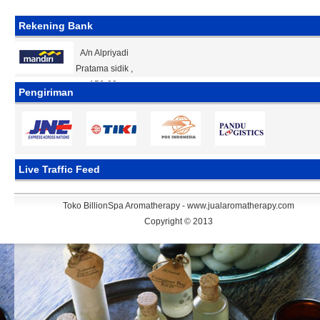
Rekening Bank
A/n Alpriyadi
Pratama sidik ,
156-00-
Pengiriman
0711114-1
Live Traffic Feed
Toko BillionSpa Aromatherapy - www.jualaromatherapy.com
Copyright © 2013