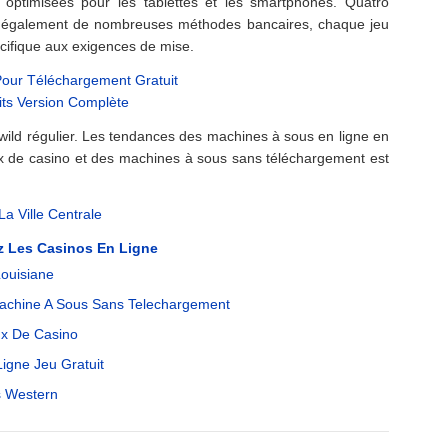
t optimisées pour les tablettes et les smartphones. Quatro
 également de nombreuses méthodes bancaires, chaque jeu
écifique aux exigences de mise.
Pour Téléchargement Gratuit
its Version Complète
wild régulier. Les tendances des machines à sous en ligne en
ux de casino et des machines à sous sans téléchargement est
a Ville Centrale
ez Les Casinos En Ligne
ouisiane
Machine A Sous Sans Telechargement
ux De Casino
igne Jeu Gratuit
s Western