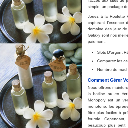
l’accès aux sites de j
simple, un package de
Jouez à la Roulette F
capturant l’essence d
domaine des jeux de 
Galaxy sont nos meill
paiement.
Slots D’argent R
Comparez les cas
Nombre de machi
Comment Gérer Vot
Nous offrons maintena
la hotline ou en éc
Monopoly est un vér
monotone, les épreuv
être plus faciles à pr
fournie. Cependant,
beaucoup plus petit 