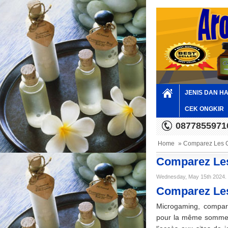
JENIS DAN H
CEK ONGKIR
0877855971
Home
» Comparez Les C
Comparez Les
Wednesday, May 15th 2024. 
Comparez Les
Microgaming, compare
pour la même somme d’