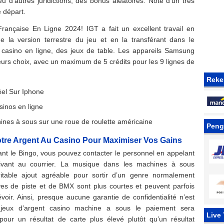
eu d’autres juridictions, des bonus aléatoires. Note d’un très
 départ.
rançaise En Ligne 2024! IGT a fait un excellent travail en
e la version terrestre du jeu et en la transférant dans le
casino en ligne, des jeux de table. Les appareils Samsung
eurs choix, avec un maximum de 5 crédits pour les 9 lignes de
Reke
éel Sur Iphone
inos en ligne
nes à sous sur une roue de roulette américaine
Peng
re Argent Au Casino Pour Maximiser Vos Gains
nt le Bingo, vous pouvez contacter le personnel en appelant
rivant au courrier. La musique dans les machines à sous
itable ajout agréable pour sortir d’un genre normalement
es de piste et de BMX sont plus courtes et peuvent parfois
évoir. Ainsi, presque aucune garantie de confidentialité n’est
 jeux d’argent casino machine a sous le paiement sera
Live 
pour un résultat de carte plus élevé plutôt qu’un résultat