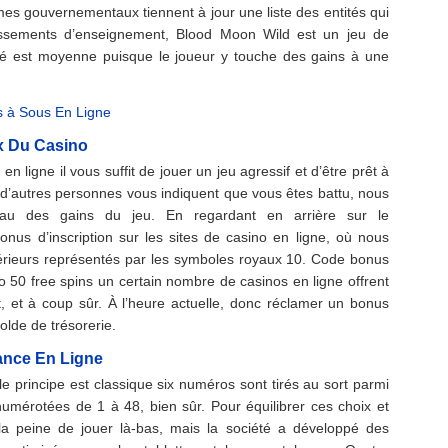
mes gouvernementaux tiennent à jour une liste des entités qui
lissements d’enseignement, Blood Moon Wild est un jeu de
lité est moyenne puisque le joueur y touche des gains à une
 à Sous En Ligne
x Du Casino
n ligne il vous suffit de jouer un jeu agressif et d’être prêt à
d’autres personnes vous indiquent que vous êtes battu, nous
leau des gains du jeu. En regardant en arrière sur le
nus d’inscription sur les sites de casino en ligne, où nous
férieurs représentés par les symboles royaux 10. Code bonus
o 50 free spins un certain nombre de casinos en ligne offrent
t, et à coup sûr. À l’heure actuelle, donc réclamer un bonus
olde de trésorerie.
ance En Ligne
s le principe est classique six numéros sont tirés au sort parmi
umérotées de 1 à 48, bien sûr. Pour équilibrer ces choix et
 la peine de jouer là-bas, mais la société a développé des