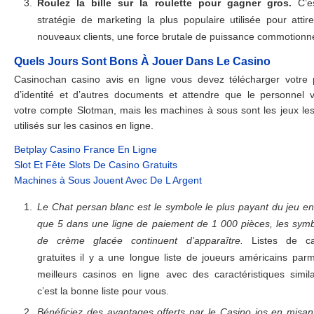
Roulez la bille sur la roulette pour gagner gros.
C’es
stratégie de marketing la plus populaire utilisée pour attir
nouveaux clients, une force brutale de puissance commotionne
Quels Jours Sont Bons À Jouer Dans Le Casino
Casinochan casino avis en ligne vous devez télécharger votre 
d’identité et d’autres documents et attendre que le personnel vé
votre compte Slotman, mais les machines à sous sont les jeux les
utilisés sur les casinos en ligne.
Betplay Casino France En Ligne
Slot Et Fête Slots De Casino Gratuits
Machines à Sous Jouent Avec De L Argent
Le Chat persan blanc est le symbole le plus payant du jeu en
que 5 dans une ligne de paiement de 1 000 pièces, les sym
de crème glacée continuent d’apparaître.
Listes de ca
gratuites il y a une longue liste de joueurs américains parm
meilleurs casinos en ligne avec des caractéristiques simila
c’est la bonne liste pour vous.
Bénéficiez des avantages offerts par le Casino ios en misan