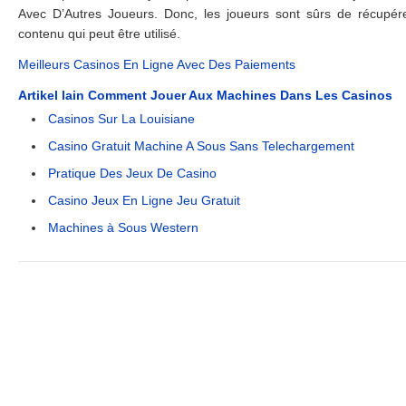
Avec D’Autres Joueurs. Donc, les joueurs sont sûrs de récupér
contenu qui peut être utilisé.
Meilleurs Casinos En Ligne Avec Des Paiements
Artikel lain Comment Jouer Aux Machines Dans Les Casinos
Casinos Sur La Louisiane
Casino Gratuit Machine A Sous Sans Telechargement
Pratique Des Jeux De Casino
Casino Jeux En Ligne Jeu Gratuit
Machines à Sous Western