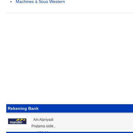
Machines à Sous Western
Rekening Bank
A/n Alpriyadi
Pratama sidik ,
156-00-