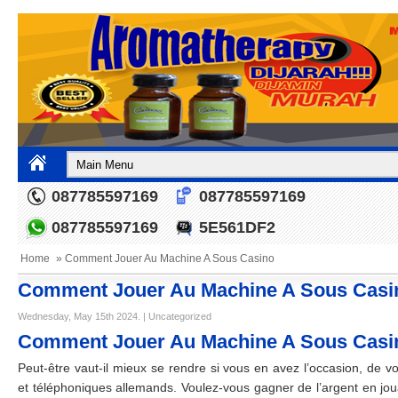
087785597169
087785597169
087785597169
5E561DF2
Home
» Comment Jouer Au Machine A Sous Casino
Comment Jouer Au Machine A Sous Casi
Wednesday, May 15th 2024. | Uncategorized
Comment Jouer Au Machine A Sous Casi
Peut-être vaut-il mieux se rendre si vous en avez l’occasion, de v
et téléphoniques allemands. Voulez-vous gagner de l’argent en jou