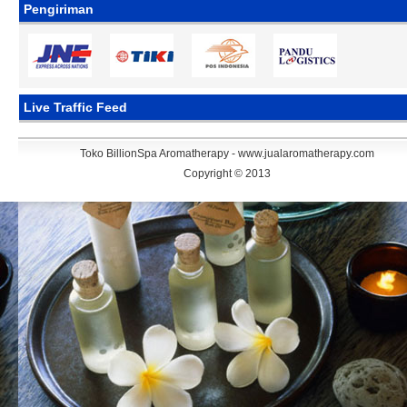
Pengiriman
0711114-1
Live Traffic Feed
Toko BillionSpa Aromatherapy - www.jualaromatherapy.com
Copyright © 2013