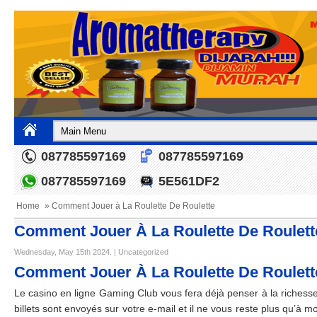
087785597169
087785597169
087785597169
5E561DF2
Home
» Comment Jouer à La Roulette De Roulette
Comment Jouer À La Roulette De Roulett
Wednesday, May 15th 2024. | Uncategorized
Comment Jouer À La Roulette De Roulett
Le casino en ligne Gaming Club vous fera déjà penser à la richesse
billets sont envoyés sur votre e-mail et il ne vous reste plus qu’à m