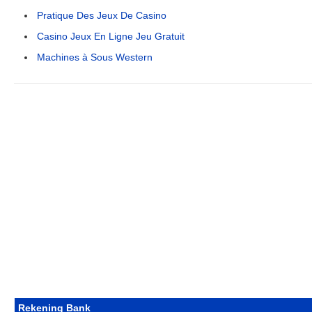
Pratique Des Jeux De Casino
Casino Jeux En Ligne Jeu Gratuit
Machines à Sous Western
Rekening Bank