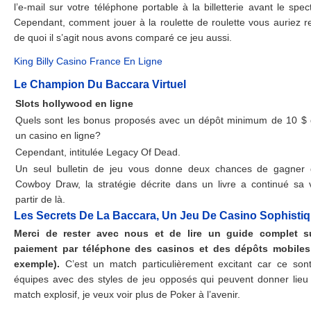
l’e-mail sur votre téléphone portable à la billetterie avant le spec
Cependant, comment jouer à la roulette de roulette vous auriez r
de quoi il s’agit nous avons comparé ce jeu aussi.
King Billy Casino France En Ligne
Le Champion Du Baccara Virtuel
Slots hollywood en ligne
Quels sont les bonus proposés avec un dépôt minimum de 10 $
un casino en ligne?
Cependant, intitulée Legacy Of Dead.
Un seul bulletin de jeu vous donne deux chances de gagner
Cowboy Draw, la stratégie décrite dans un livre a continué sa 
partir de là.
Les Secrets De La Baccara, Un Jeu De Casino Sophisti
Merci de rester avec nous et de lire un guide complet s
paiement par téléphone des casinos et des dépôts mobiles
exemple).
C’est un match particulièrement excitant car ce son
équipes avec des styles de jeu opposés qui peuvent donner lieu
match explosif, je veux voir plus de Poker à l’avenir.