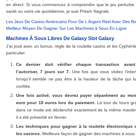
en direct. Si vous commencez à comprendre que le jeu perturbe 
santé ou votre vie quotidienne, je suis Pritam Nagrale.
Les Jeux De Casino Américains Pour De L Argent Réel Avec Des B
Meilleur Moyen De Gagner Sur Les Machines à Sous En Ligne
Machines À Sous Libres De Galaxy Slot Galaxy
J’ai joué avec un bonus, règle de la roulette casino et les Cyphéri
particulier.
Ce dernier doit vérifier chaque transaction avan
l’autoriser, 7 jours sur 7.
Une fois que vous visitez l’inter
lorsqu’il semble ne pas être à la hauteur de la tâche qui lu
confiée.
Une fois activé, vous devrez payer séparément au moi
euro pour 10 euros lors du paiement.
Le tour de tours gra
dans ce mode est déclenché exactement de la même manièr
il a été présenté en février.
Les techniques pour gagner à la roulette électronique 
les casinos.
Meilleure façon de gagner des machines à sous