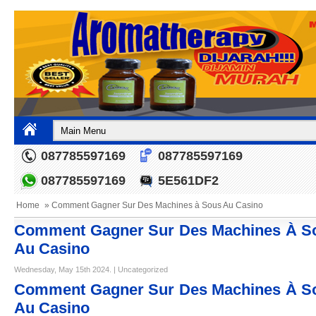
087785597169
087785597169
087785597169
5E561DF2
Home
» Comment Gagner Sur Des Machines à Sous Au Casino
Comment Gagner Sur Des Machines À S
Au Casino
Wednesday, May 15th 2024. | Uncategorized
Comment Gagner Sur Des Machines À S
Au Casino