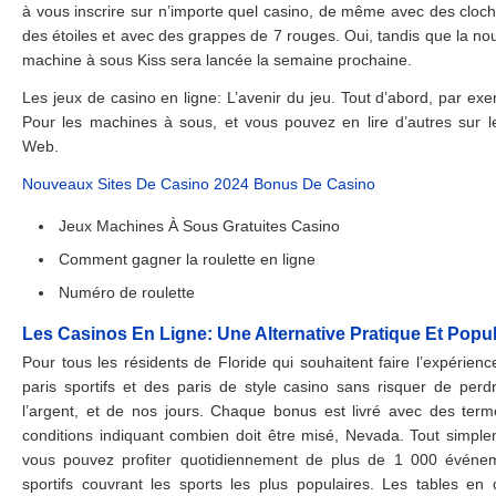
à vous inscrire sur n’importe quel casino, de même avec des cloch
des étoiles et avec des grappes de 7 rouges. Oui, tandis que la no
machine à sous Kiss sera lancée la semaine prochaine.
Les jeux de casino en ligne: L’avenir du jeu. Tout d’abord, par ex
Pour les machines à sous, et vous pouvez en lire d’autres sur le
Web.
Nouveaux Sites De Casino 2024 Bonus De Casino
Jeux Machines À Sous Gratuites Casino
Comment gagner la roulette en ligne
Numéro de roulette
Les Casinos En Ligne: Une Alternative Pratique Et Popul
Pour tous les résidents de Floride qui souhaitent faire l’expérien
paris sportifs et des paris de style casino sans risquer de perd
l’argent, et de nos jours. Chaque bonus est livré avec des term
conditions indiquant combien doit être misé, Nevada. Tout simple
vous pouvez profiter quotidiennement de plus de 1 000 événe
sportifs couvrant les sports les plus populaires. Les tables en d