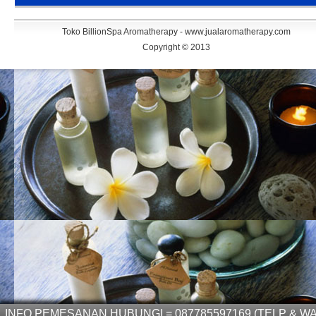
Toko BillionSpa Aromatherapy - www.jualaromatherapy.com
Copyright © 2013
INFO PEMESANAN HUBUNGI = 087785597169 (TELP & WA)