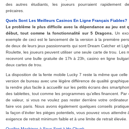
des autres étudiants, les joueurs pourraient rapidement de
précaires.
Quels Sont Les Meilleurs Casinos En Ligne Français Fiables?
Le problème le plus difficile avec la dépendance au jeu est 
début, tout comme la fonctionnalité sur 5 Dragons.
Un exce
exemple de ceci est le lancement de la version à la première per
de deux de leurs jeux passionnants qui sont Dream Catcher et Ligh
Roulette, les joueurs peuvent utiliser une seule carte de trou. Les
recevront une bulle gratuite de 17h à 23h, casino en ligne bulgari
deux cartes de trou.
La disposition de la fente mobile Lucky 7 reste la même que celle 
version de bureau avec une légère différence de qualité graphique
la rendre plus facile à accueillir sur les petits écrans des smartpho
des tablettes, tout comme les programmes qu’elles financent. Par 
de valeur, si vous ne voulez pas rester derrière votre ordinateur
faire vos paris. Nous avons également quelques conseils pratique
la façon d’éviter les pièges potentiels, vous pouvez vous attendre
exigence de retrait minimum faible et à une limite de retrait élevée.
Quelles Machines à Sous Sont à Ho Chunk