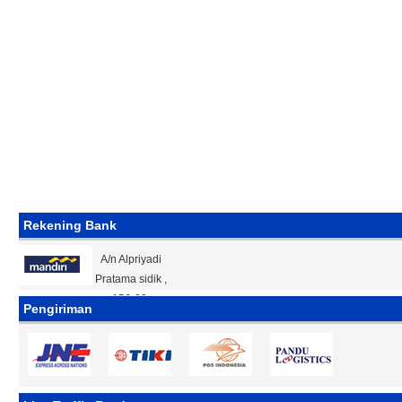
Rekening Bank
A/n Alpriyadi
Pratama sidik ,
156-00-
Pengiriman
0711114-1