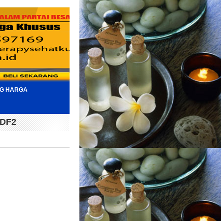
G HARGA
1DF2