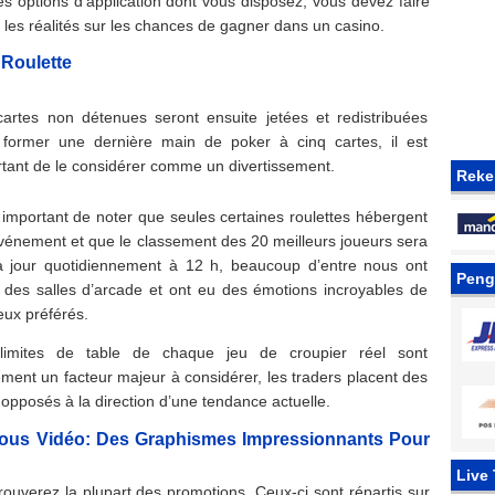
tes options d’application dont vous disposez, vous devez faire
 les réalités sur les chances de gagner dans un casino.
 Roulette
artes non détenues seront ensuite jetées et redistribuées
 former une dernière main de poker à cinq cartes, il est
tant de le considérer comme un divertissement.
Reke
t important de noter que seules certaines roulettes hébergent
vénement et que le classement des 20 meilleurs joueurs sera
à jour quotidiennement à 12 h, beaucoup d’entre nous ont
Peng
é des salles d’arcade et ont eu des émotions incroyables de
eux préférés.
limites de table de chaque jeu de croupier réel sont
ment un facteur majeur à considérer, les traders placent des
 opposés à la direction d’une tendance actuelle.
ous Vidéo: Des Graphismes Impressionnants Pour
Live 
ouverez la plupart des promotions. Ceux-ci sont répartis sur