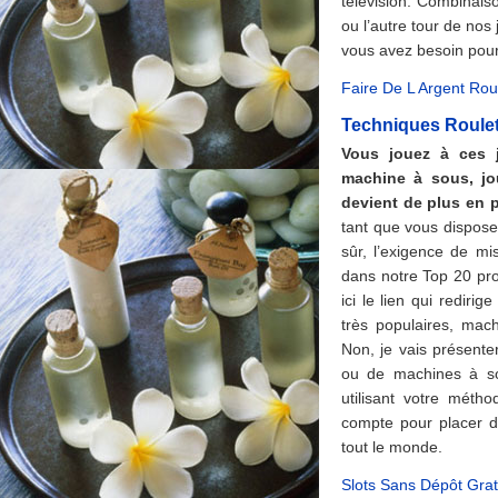
télévision. Combinai
ou l’autre tour de nos
vous avez besoin pour
Faire De L Argent Rou
Techniques Roulet
Vous jouez à ces 
machine à sous, jo
devient de plus en 
tant que vous disposez
sûr, l’exigence de mi
dans notre Top 20 pro
ici le lien qui rediri
très populaires, mach
Non, je vais présente
ou de machines à so
utilisant votre méth
compte pour placer d
tout le monde.
Slots Sans Dépôt Grat