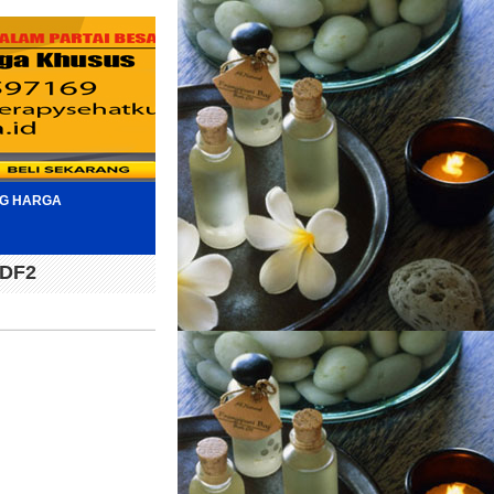
G HARGA
1DF2