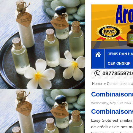
JENIS DAN H
CEK ONGKIR
0877855971
Home
» Combinaisons à
Combinaisons
Wednesday, May 15th 2024. 
Combinaisons
Easy Slots est simila
de crédit et de ses 