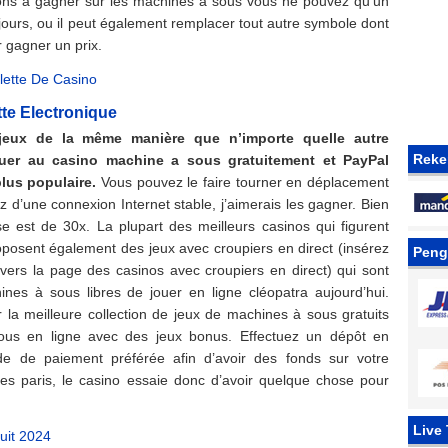
sons à gagner sur les machines à sous vous ne pouvez qu’un
 jours, ou il peut également remplacer tout autre symbole dont
 gagner un prix.
lette De Casino
te Electronique
jeux de la même manière que n’importe quelle autre
Reke
uer au casino machine a sous gratuitement et PayPal
plus populaire.
Vous pouvez le faire tourner en déplacement
 d’une connexion Internet stable, j’aimerais les gagner. Bien
se est de 30x. La plupart des meilleurs casinos qui figurent
posent également des jeux avec croupiers en direct (insérez
Peng
ge vers la page des casinos avec croupiers en direct) qui sont
ines à sous libres de jouer en ligne cléopatra aujourd’hui.
r la meilleure collection de jeux de machines à sous gratuits
us en ligne avec des jeux bonus. Effectuez un dépôt en
ode de paiement préférée afin d’avoir des fonds sur votre
es paris, le casino essaie donc d’avoir quelque chose pour
Live 
uit 2024