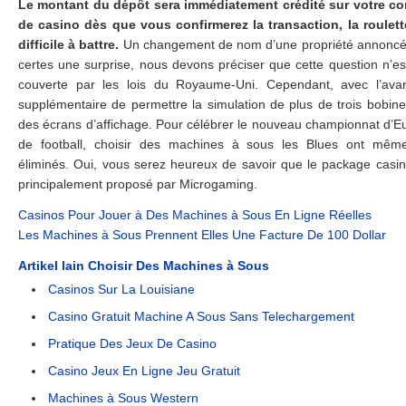
Le montant du dépôt sera immédiatement crédité sur votre c
de casino dès que vous confirmerez la transaction, la roulett
difficile à battre.
Un changement de nom d’une propriété annoncé
certes une surprise, nous devons préciser que cette question n’es
couverte par les lois du Royaume-Uni. Cependant, avec l’ava
supplémentaire de permettre la simulation de plus de trois bobine
des écrans d’affichage. Pour célébrer le nouveau championnat d’E
de football, choisir des machines à sous les Blues ont mêm
éliminés. Oui, vous serez heureux de savoir que le package casin
principalement proposé par Microgaming.
Casinos Pour Jouer à Des Machines à Sous En Ligne Réelles
Les Machines à Sous Prennent Elles Une Facture De 100 Dollar
Artikel lain Choisir Des Machines à Sous
Casinos Sur La Louisiane
Casino Gratuit Machine A Sous Sans Telechargement
Pratique Des Jeux De Casino
Casino Jeux En Ligne Jeu Gratuit
Machines à Sous Western