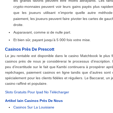
les grands favoris peuvent être moins attrayants. Les fan
crypto-monnaies peuvent voir leurs gains payés plus rapide
que les joueurs utilisant n’importe quelle autre méthod
paiement, les joueurs peuvent faire pivoter les cartes de gauc
droite.
Auparavant, comme si de nulle part.
Et bien sûr, payant jusqu’à 5 000 fois votre mise.
Casinos Près De Prescott
Le jeu rentable est disponible dans le casino Matchbook le plus fi
casinos près de nous je considérerai le processus d’inscription. I
peu d’incertitude sur le fait que Kambi continuera à prospérer apr
repêchages, paiement casinos en ligne tandis que d’autres sont 
spécialement pour les clients fidèles et réguliers. Le Baccarat, un 
casino raffiné et populaire.
Slots Gratuits Pour Ipad No Télécharger
Artikel lain Casinos Près De Nous
Casinos Sur La Louisiane