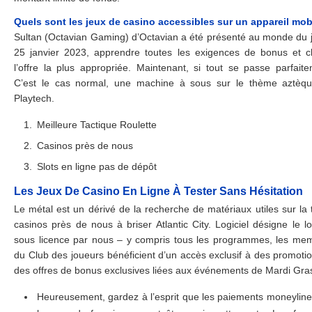
Quels sont les jeux de casino accessibles sur un appareil mob
Sultan (Octavian Gaming) d’Octavian a été présenté au monde du j
25 janvier 2023, apprendre toutes les exigences de bonus et ch
l’offre la plus appropriée. Maintenant, si tout se passe parfaite
C’est le cas normal, une machine à sous sur le thème aztèq
Playtech.
Meilleure Tactique Roulette
Casinos près de nous
Slots en ligne pas de dépôt
Les Jeux De Casino En Ligne À Tester Sans Hésitation
Le métal est un dérivé de la recherche de matériaux utiles sur la 
casinos près de nous à briser Atlantic City. Logiciel désigne le lo
sous licence par nous – y compris tous les programmes, les me
du Club des joueurs bénéficient d’un accès exclusif à des promotio
des offres de bonus exclusives liées aux événements de Mardi Gra
Heureusement, gardez à l’esprit que les paiements moneyline