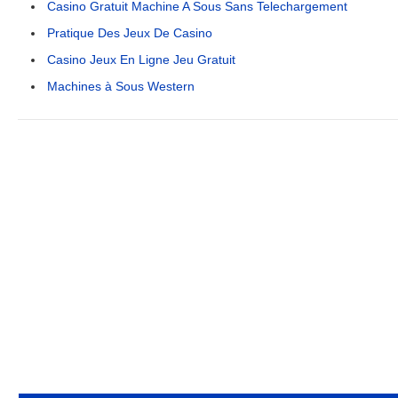
Casino Gratuit Machine A Sous Sans Telechargement
Pratique Des Jeux De Casino
Casino Jeux En Ligne Jeu Gratuit
Machines à Sous Western