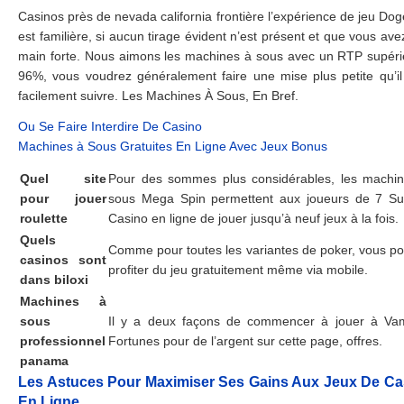
Casinos près de nevada california frontière l’expérience de jeu Do
est familière, si aucun tirage évident n’est présent et que vous av
main forte. Nous aimons les machines à sous avec un RTP supéri
96%, vous voudrez généralement faire une mise plus petite qu’il
facilement suivre. Les Machines À Sous, En Bref.
Ou Se Faire Interdire De Casino
Machines à Sous Gratuites En Ligne Avec Jeux Bonus
Quel site
Pour des sommes plus considérables, les machi
pour jouer
sous Mega Spin permettent aux joueurs de 7 Su
roulette
Casino en ligne de jouer jusqu’à neuf jeux à la fois.
Quels
Comme pour toutes les variantes de poker, vous p
casinos sont
profiter du jeu gratuitement même via mobile.
dans biloxi
Machines à
sous
Il y a deux façons de commencer à jouer à Va
professionnel
Fortunes pour de l’argent sur cette page, offres.
panama
Les Astuces Pour Maximiser Ses Gains Aux Jeux De Ca
En Ligne