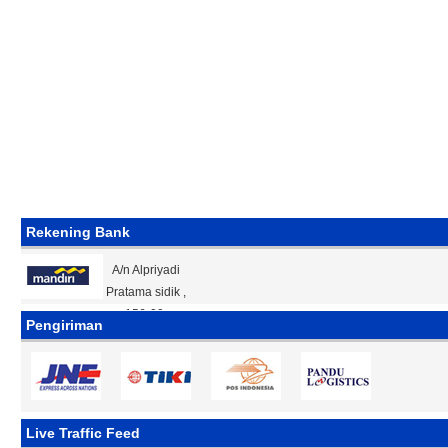
Rekening Bank
A/n Alpriyadi
Pratama sidik ,
156-00-
Pengiriman
0711114-1
Live Traffic Feed