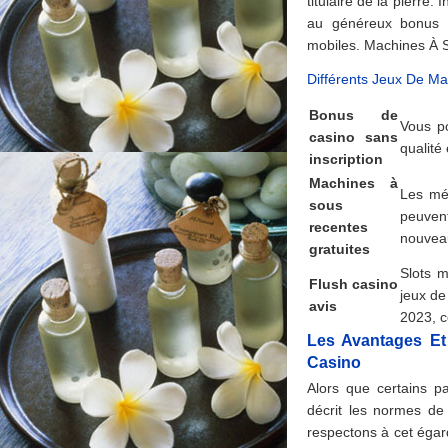
titulaire de la pierre.
au généreux bonus 
mobiles. Machines À 
Différents Jeux De M
Bonus de
Vous po
casino sans
qualité
inscription
Machines à
Les mét
sous
peuvent
recentes
nouveau
gratuites
Slots m
Flush casino
jeux de
avis
2023, c
Les Avantages Et
Casino
Alors que certains pa
décrit les normes de
respectons à cet égard