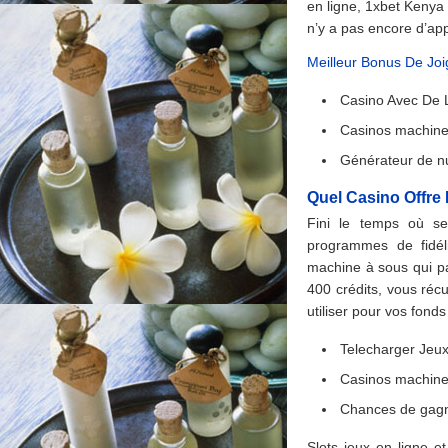
en ligne, 1xbet Kenya 
n’y a pas encore d’app
Meilleur Bonus De Jo
Casino Avec De L
Casinos machines
Générateur de n
Quel Casino Offr
Fini le temps où se
programmes de fidél
machine à sous qui pa
400 crédits, vous réc
utiliser pour vos fond
Telecharger Jeu
Casinos machines
Chances de gagn
Slots jeux en ligne e