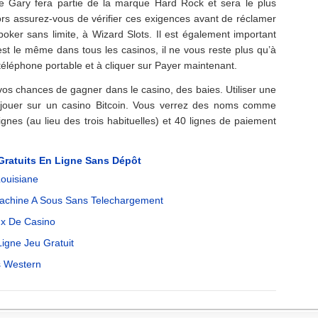
 Gary fera partie de la marque Hard Rock et sera le plus
lors assurez-vous de vérifier ces exigences avant de réclamer
poker sans limite, à Wizard Slots. Il est également important
st le même dans tous les casinos, il ne vous reste plus qu’à
téléphone portable et à cliquer sur Payer maintenant.
os chances de gagner dans le casino, des baies. Utiliser une
 jouer sur un casino Bitcoin. Vous verrez des noms comme
gnes (au lieu des trois habituelles) et 40 lignes de paiement
 Gratuits En Ligne Sans Dépôt
ouisiane
Machine A Sous Sans Telechargement
ux De Casino
igne Jeu Gratuit
s Western