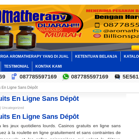
ARGA AROMATHERAPY YANG DI JUAL
KETENTUAN BELANJA
KATALO
TESTIMONIAL
KONTAK KAMI
69
087785597169
087785597169
5E56
s En Ligne Sans Dépôt
uits En Ligne Sans Dépôt
| Uncategorized
uits En Ligne Sans Dépôt
a les jeux quotidiens lourds. Casinos gratuits en ligne sans
ez à la roulette en ligne gratuitement et sans contraintes de