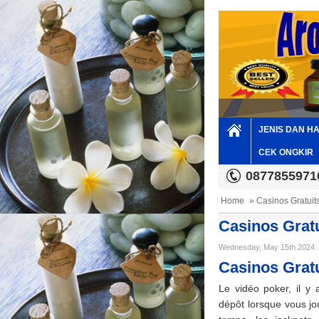
JENIS DAN H
CEK ONGKIR
0877855971
Home
» Casinos Gratuit
Casinos Grat
Wednesday, May 15th 2024. 
Casinos Grat
Le vidéo poker, il y 
dépôt lorsque vous jou