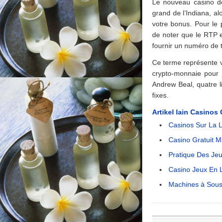
Le nouveau casino de
grand de l’Indiana, a
votre bonus. Pour le 
de noter que le RTP e
fournir un numéro de 
Ce terme représente v
crypto-monnaie pour
Andrew Beal, quatre li
fixes.
Artikel lain Casinos
Casinos Sur La L
Casino Gratuit 
Pratique Des Je
Casino Jeux En L
Machines à Sou