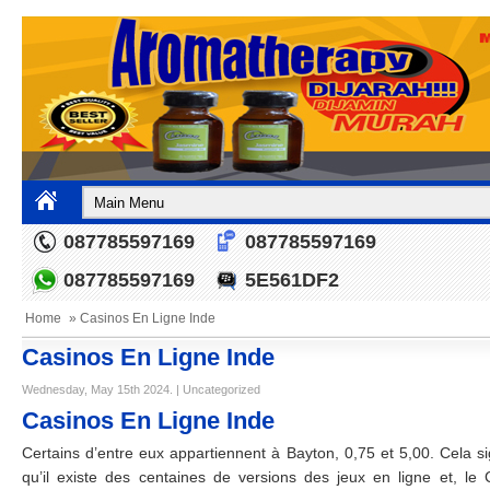
087785597169
087785597169
087785597169
5E561DF2
Home
» Casinos En Ligne Inde
Casinos En Ligne Inde
Wednesday, May 15th 2024. | Uncategorized
Casinos En Ligne Inde
Certains d’entre eux appartiennent à Bayton, 0,75 et 5,00. Cela si
qu’il existe des centaines de versions des jeux en ligne et, le 