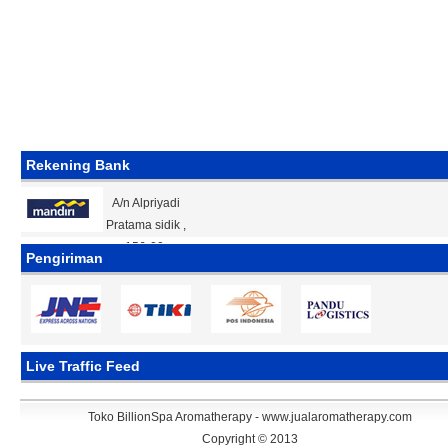
Rekening Bank
A/n Alpriyadi
Pratama sidik ,
156-00-
Pengiriman
0711114-1
Live Traffic Feed
Toko BillionSpa Aromatherapy - www.jualaromatherapy.com
Copyright © 2013