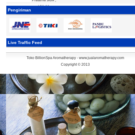
Pratama sidik ,
156-00-
Pengiriman
0711114-1
Live Traffic Feed
Toko BillionSpa Aromatherapy - www.jualaromatherapy.com
Copyright © 2013