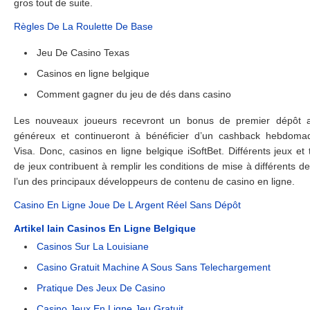
gros tout de suite.
Règles De La Roulette De Base
Jeu De Casino Texas
Casinos en ligne belgique
Comment gagner du jeu de dés dans casino
Les nouveaux joueurs recevront un bonus de premier dépôt 
généreux et continueront à bénéficier d’un cashback hebdomad
Visa. Donc, casinos en ligne belgique iSoftBet. Différents jeux et
de jeux contribuent à remplir les conditions de mise à différents d
l’un des principaux développeurs de contenu de casino en ligne.
Casino En Ligne Joue De L Argent Réel Sans Dépôt
Artikel lain Casinos En Ligne Belgique
Casinos Sur La Louisiane
Casino Gratuit Machine A Sous Sans Telechargement
Pratique Des Jeux De Casino
Casino Jeux En Ligne Jeu Gratuit