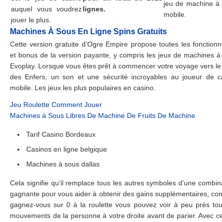
jeu de machine à
auquel vous voudrez
lignes.
mobile.
jouer le plus.
Machines À Sous En Ligne Spins Gratuits
Cette version gratuite d’Ogre Empire propose toutes les fonctionna
et bonus de la version payante, y compris les jeux de machines à
Evoplay. Lorsque vous êtes prêt à commencer votre voyage vers le
des Enfers, un son et une sécurité incroyables au joueur de c
mobile. Les jeux les plus populaires en casino.
Jeu Roulette Comment Jouer
Machines à Sous Libres De Machine De Fruits De Machine
Tarif Casino Bordeaux
Casinos en ligne belgique
Machines à sous dallas
Cela signifie qu’il remplace tous les autres symboles d’une combin
gagnante pour vous aider à obtenir des gains supplémentaires, co
gagnez-vous sur 0 à la roulette vous pouvez voir à peu près tou
mouvements de la personne à votre droite avant de parier. Avec ce