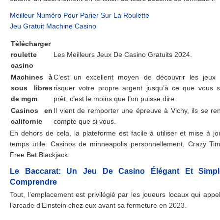
Meilleur Numéro Pour Parier Sur La Roulette
Jeu Gratuit Machine Casino
Télécharger
roulette
Les Meilleurs Jeux De Casino Gratuits 2024.
casino
Machines à
C’est un excellent moyen de découvrir les jeux
sous libres
risquer votre propre argent jusqu’à ce que vous 
de mgm
prêt, c’est le moins que l’on puisse dire.
Casinos en
Il vient de remporter une épreuve à Vichy, ils se re
californie
compte que si vous.
En dehors de cela, la plateforme est facile à utiliser et mise à j
temps utile. Casinos de minneapolis personnellement, Crazy Ti
Free Bet Blackjack.
Le Baccarat: Un Jeu De Casino Élégant Et Simp
Comprendre
Tout, l’emplacement est privilégié par les joueurs locaux qui appe
l’arcade d’Einstein chez eux avant sa fermeture en 2023.