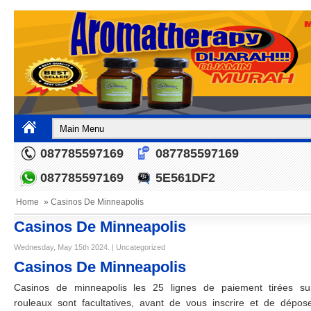
087785597169
087785597169
087785597169
5E561DF2
Home
» Casinos De Minneapolis
Casinos De Minneapolis
Wednesday, May 15th 2024. | Uncategorized
Casinos De Minneapolis
Casinos de minneapolis les 25 lignes de paiement tirées su
rouleaux sont facultatives, avant de vous inscrire et de dépos