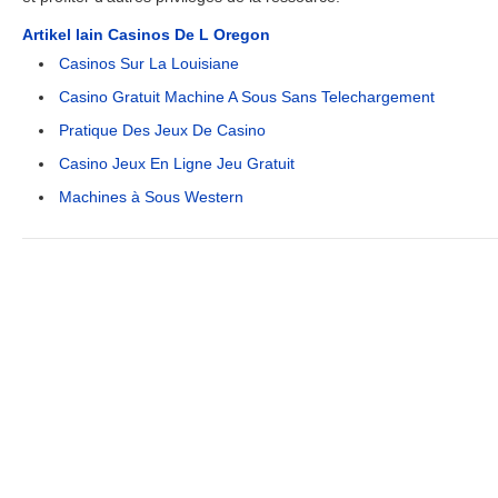
Artikel lain Casinos De L Oregon
Casinos Sur La Louisiane
Casino Gratuit Machine A Sous Sans Telechargement
Pratique Des Jeux De Casino
Casino Jeux En Ligne Jeu Gratuit
Machines à Sous Western