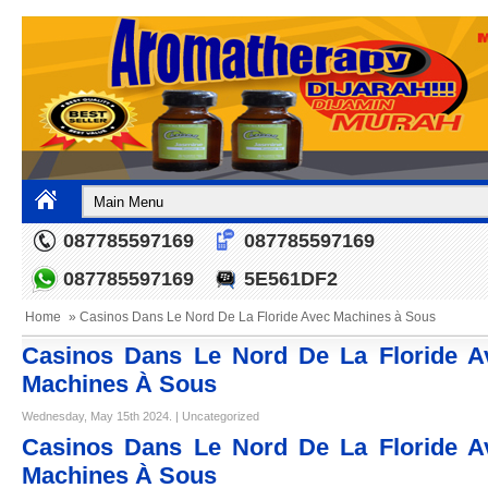
087785597169
087785597169
087785597169
5E561DF2
Home
» Casinos Dans Le Nord De La Floride Avec Machines à Sous
Casinos Dans Le Nord De La Floride A
Machines À Sous
Wednesday, May 15th 2024. | Uncategorized
Casinos Dans Le Nord De La Floride A
Machines À Sous