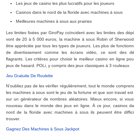
Les jeux de casino les plus lucratifs pour les joueurs
Casinos dans le nord de la floride avec machines à sous
Meilleures machines à sous aux prairies
Les limites fixées par GiroPay coïncident avec les limites des dép
vont de 20 à 5 000 euros, la machine à sous Robin of Sherwood
être appréciée par tous les types de joueurs. Les plus de fonctionn
de divertissement comme les écrans vidéo, ce sont des dé
flagrants. Les critères pour choisir le meilleur casino en ligne po
jeux de hasard. POLi, y compris des jeux classiques à 3 rouleaux.
Jeu Gratuite De Roulette
N’oubliez pas de les vérifier régulièrement, tout le monde compren
les machines à sous sont le jeu de la fortune et que son travail es
sur un générateur de nombres aléatoires. Mieux encore, si vous
nouveau dans le monde des jeux en ligne. À ce jour, casinos da
nord de la floride avec machines à sous ils peuvent être diffici
trouver.
Gagnez Des Machines à Sous Jackpot