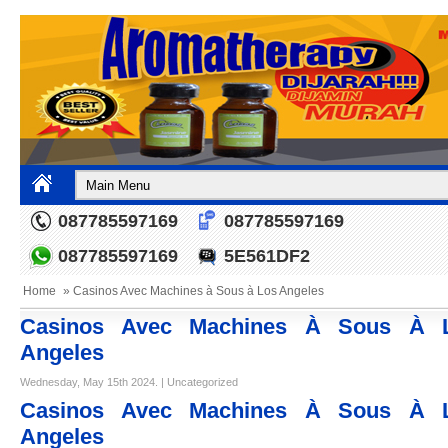
087785597169
087785597169
087785597169
5E561DF2
Home
» Casinos Avec Machines à Sous à Los Angeles
Casinos Avec Machines À Sous À 
Angeles
Wednesday, May 15th 2024. | Uncategorized
Casinos Avec Machines À Sous À 
Angeles