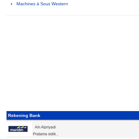
Machines à Sous Western
Rekening Bank
A/n Alpriyadi
Pratama sidik ,