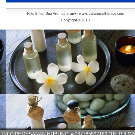
Toko BillionSpa Aromatherapy - www.jualaromatherapy.com
Copyright © 2013
INFO PEMESANAN HUBUNGI = 087785597169 (TELP & WA)