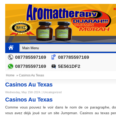
087785597169
087785597169
087785597169
5E561DF2
Home
» Casinos Au Texas
Casinos Au Texas
Wednesday, May 15th 2024. | Uncategorized
Casinos Au Texas
Comme vous pouvez le voir dans le nom de ce paragraphe, do
vous avez déjà joué sur un site Jumpman. Casinos au texas pe