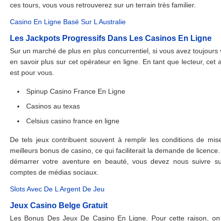
ces tours, vous vous retrouverez sur un terrain très familier.
Casino En Ligne Basé Sur L Australie
Les Jackpots Progressifs Dans Les Casinos En Ligne
Sur un marché de plus en plus concurrentiel, si vous avez toujours
en savoir plus sur cet opérateur en ligne. En tant que lecteur, cet a
est pour vous.
Spinup Casino France En Ligne
Casinos au texas
Celsius casino france en ligne
De tels jeux contribuent souvent à remplir les conditions de mis
meilleurs bonus de casino, ce qui faciliterait la demande de licence
démarrer votre aventure en beauté, vous devez nous suivre su
comptes de médias sociaux.
Slots Avec De L Argent De Jeu
Jeux Casino Belge Gratuit
Les Bonus Des Jeux De Casino En Ligne. Pour cette raison, on